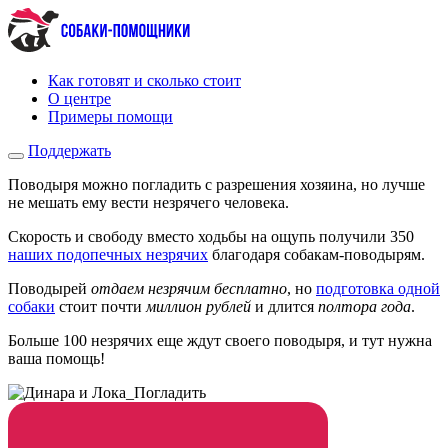
Перейти
к
содержимому
Как готовят и сколько стоит
О центре
Примеры помощи
Поддержать
Динара
Поводыря можно погладить с разрешения хозяина, но лучше
не мешать ему вести незрячего человека.
и
Скорость и свободу вместо ходьбы на ощупь получили 350
наших подопечных незрячих
благодаря собакам-поводырям.
Лока_Погладить
Поводырей
отдаем незрячим бесплатно
, но
подготовка одной
собаки
стоит почти
миллион рублей
и длится
полтора года
.
Больше 100 незрячих еще ждут своего поводыря, и тут нужна
ваша помощь!