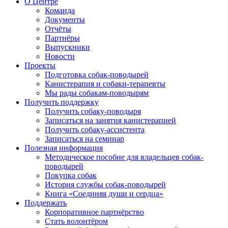
О Центре
Команда
Документы
Отчёты
Партнёры
Выпускники
Новости
Проекты
Подготовка собак-поводырей
Канистерапия и собаки-терапевты
Мы рады собакам-поводырям
Получить поддержку
Получить собаку-поводыря
Записаться на занятия канистерапией
Получить собаку-ассистента
Записаться на семинар
Полезная информация
Методическое пособие для владельцев собак-
поводырей
Покупка собак
История службы собак-поводырей
Книга «Соединяя души и сердца»
Поддержать
Корпоративное партнёрство
Стать волонтёром