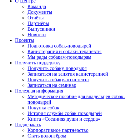
О Центре
Команда
Документы
Отчёты
Партнёры
Выпускники
Новости
Проекты
Подготовка собак-поводырей
Канистерапия и собаки-терапевты
Мы рады собакам-поводырям
Получить поддержку
Получить собаку-поводыря
Записаться на занятия канистерапией
Получить собаку-ассистента
Записаться на семинар
Полезная информация
Методическое пособие для владельцев собак-
поводырей
Покупка собак
История службы собак-поводырей
Книга «Соединяя души и сердца»
Поддержать
Корпоративное партнёрство
Стать волонтёром