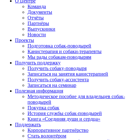
О Центре
Команда
Документы
Отчёты
Партнёры
Выпускники
Новости
Проекты
Подготовка собак-поводырей
Канистерапия и собаки-терапевты
Мы рады собакам-поводырям
Получить поддержку
Получить собаку-поводыря
Записаться на занятия канистерапией
Получить собаку-ассистента
Записаться на семинар
Полезная информация
Методическое пособие для владельцев собак-
поводырей
Покупка собак
История службы собак-поводырей
Книга «Соединяя души и сердца»
Поддержать
Корпоративное партнёрство
Стать волонтёром