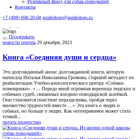
Резервный фонд для собак-поводырей
Контакты
+7 (498) 698-20-68
guidedogs@guidedogs.ru
Поддержать
новости центра
29 декабря, 2023
Все
Книга «Соединяя души и сердца»
новости
-
Это долгожданный анонс долгожданной книги, которую
написала Наталья Николаевна Громова, старший методист по
реабилитации Учебно-кинологического центра «Собаки-
Собаки-
помощники». «… Передо мной огромная вереница людских и
собачьих судеб, связанных воедино поводырской шлейкой.
помощники
Они становятся поистине неразделимы, пройдя через
множество трудностей вместе …» Эта книга о людях и
собаках, но больше о людях. Как непоправимое может стать
точкой...
читать полностью