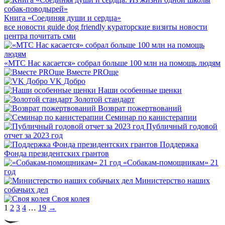
Книга «Соединяя души и сердца»
все новости
guide dog friendly
кураторские визиты
новости
центра
почитать
сми
«МТС Нас касается» собрал больше 100 млн на помощь людям
Вместе PROще
VK Добро
Наши особенные щенки
Золотой стандарт
Возврат пожертвований
Семинар по канистерапии
Публичный годовой
отчет за 2023 год
Поддержка
Фонда президентских грантов
«Собакам-помощникам» 21
год
Министерство наших
собачьих дел
Своя колея
Навигация
Следующая
1
2
3
4
…
19
→
страница
по