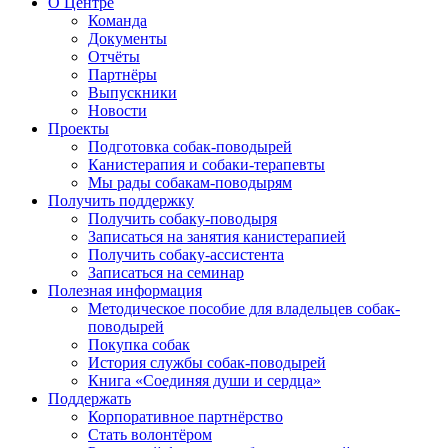
О Центре
Команда
Документы
Отчёты
Партнёры
Выпускники
Новости
Проекты
Подготовка собак-поводырей
Канистерапия и собаки-терапевты
Мы рады собакам-поводырям
Получить поддержку
Получить собаку-поводыря
Записаться на занятия канистерапией
Получить собаку-ассистента
Записаться на семинар
Полезная информация
Методическое пособие для владельцев собак-
поводырей
Покупка собак
История службы собак-поводырей
Книга «Соединяя души и сердца»
Поддержать
Корпоративное партнёрство
Стать волонтёром