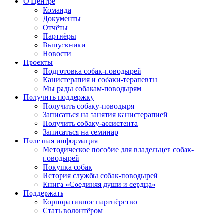
О Центре
Команда
Документы
Отчёты
Партнёры
Выпускники
Новости
Проекты
Подготовка собак-поводырей
Канистерапия и собаки-терапевты
Мы рады собакам-поводырям
Получить поддержку
Получить собаку-поводыря
Записаться на занятия канистерапией
Получить собаку-ассистента
Записаться на семинар
Полезная информация
Методическое пособие для владельцев собак-
поводырей
Покупка собак
История службы собак-поводырей
Книга «Соединяя души и сердца»
Поддержать
Корпоративное партнёрство
Стать волонтёром