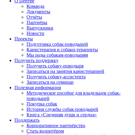
О Центре
Команда
Документы
Отчёты
Партнёры
Выпускники
Новости
Проекты
Подготовка собак-поводырей
Канистерапия и собаки-терапевты
Мы рады собакам-поводырям
Получить поддержку
Получить собаку-поводыря
Записаться на занятия канистерапией
Получить собаку-ассистента
Записаться на семинар
Полезная информация
Методическое пособие для владельцев собак-
поводырей
Покупка собак
История службы собак-поводырей
Книга «Соединяя души и сердца»
Поддержать
Корпоративное партнёрство
Стать волонтёром