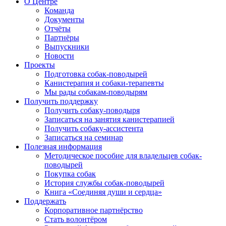
О Центре
Команда
Документы
Отчёты
Партнёры
Выпускники
Новости
Проекты
Подготовка собак-поводырей
Канистерапия и собаки-терапевты
Мы рады собакам-поводырям
Получить поддержку
Получить собаку-поводыря
Записаться на занятия канистерапией
Получить собаку-ассистента
Записаться на семинар
Полезная информация
Методическое пособие для владельцев собак-
поводырей
Покупка собак
История службы собак-поводырей
Книга «Соединяя души и сердца»
Поддержать
Корпоративное партнёрство
Стать волонтёром