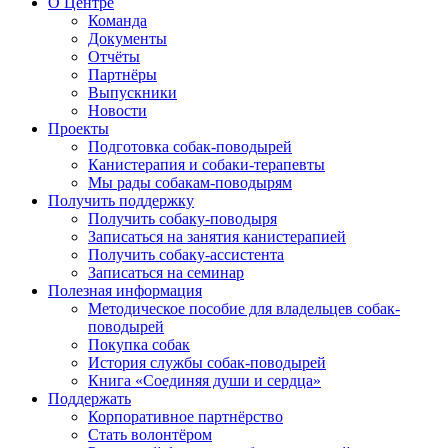
О Центре
Команда
Документы
Отчёты
Партнёры
Выпускники
Новости
Проекты
Подготовка собак-поводырей
Канистерапия и собаки-терапевты
Мы рады собакам-поводырям
Получить поддержку
Получить собаку-поводыря
Записаться на занятия канистерапией
Получить собаку-ассистента
Записаться на семинар
Полезная информация
Методическое пособие для владельцев собак-
поводырей
Покупка собак
История службы собак-поводырей
Книга «Соединяя души и сердца»
Поддержать
Корпоративное партнёрство
Стать волонтёром