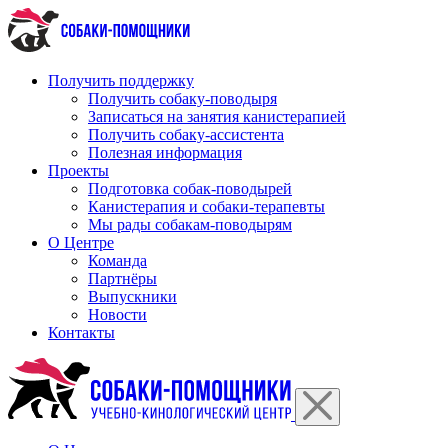
Перейти
к
содержимому
Получить поддержку
Получить собаку-поводыря
Записаться на занятия канистерапией
Получить собаку-ассистента
Полезная информация
Проекты
Подготовка собак-поводырей
Канистерапия и собаки-терапевты
Мы рады собакам-поводырям
О Центре
Команда
Партнёры
Выпускники
Новости
Контакты