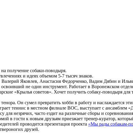
на получение собаки-поводыря.
влечениях и идеях объемом 5-7 тысяч знаков.
, Валерий Яковлев, Анастасия Федорченко, Вадим Дябин и Ильв
освоивший не один инструмент. Работает в Воронежском отдел
арские «Крылья советов». Хочет получить собаку-поводыря для т
тенора. Он сумел превратить хобби в работу и наслаждается эти
грает теннис в местном филиале ВОС, выступает с ансамблем «
 для незрячих, часто ездит на различные сборы и соревнования
омой в гости к новым друзьям приезжает тренер-куратор, которы
бедителей проводится презентация проекта
«Мы рады собакам-п
твероногих друзей.