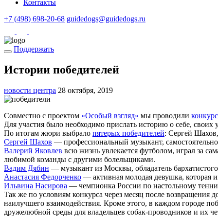
Контакты
+7 (498) 698-20-68
guidedogs@guidedogs.ru
Поддержать
Истории победителей
новости центра
28 октября, 2019
Совместно с проектом
«Особый взгляд»
мы проводили
конкурс
Для участия было необходимо прислать историю о себе, своих у
По итогам жюри выбрало
пятерых победителей
: Сергей Шахов
Сергей Шахов
— профессиональный музыкант, самостоятельно 
Валерий Яковлев
всю жизнь увлекается футболом, играл за сам
любимой команды с другими болельщиками.
Вадим Дябин
— музыкант из Москвы, обладатель бархатистого 
Анастасия Федорченко
— активная молодая девушка, которая и
Ильвина Насирова
— чемпионка России по настольному теннису
Так же по условиям конкурса через месяц после возвращения д
наилучшего взаимодействия. Кроме этого, в каждом городе по
дружелюбной среды для владельцев собак-проводников и их че