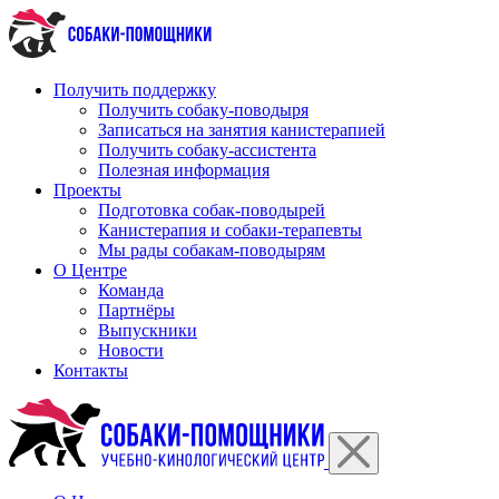
Перейти
к
содержимому
Получить поддержку
Получить собаку-поводыря
Записаться на занятия канистерапией
Получить собаку-ассистента
Полезная информация
Проекты
Подготовка собак-поводырей
Канистерапия и собаки-терапевты
Мы рады собакам-поводырям
О Центре
Команда
Партнёры
Выпускники
Новости
Контакты