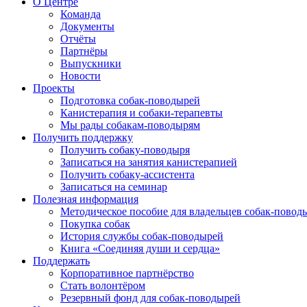
О Центре
Команда
Документы
Отчёты
Партнёры
Выпускники
Новости
Проекты
Подготовка собак-поводырей
Канистерапия и собаки-терапевты
Мы рады собакам-поводырям
Получить поддержку
Получить собаку-поводыря
Записаться на занятия канистерапией
Получить собаку-ассистента
Записаться на семинар
Полезная информация
Методическое пособие для владельцев собак-повод
Покупка собак
История службы собак-поводырей
Книга «Соединяя души и сердца»
Поддержать
Корпоративное партнёрство
Стать волонтёром
Резервный фонд для собак-поводырей