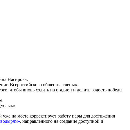
ина Насирова.
ении Всероссийского общества слепых.
ого, чтобы вновь ходить на стадион и делить радость победы
м.
Дуслык».
.
й уже на месте корректирует работу пары для достижения
оводырям»
, направленного на создание доступной и