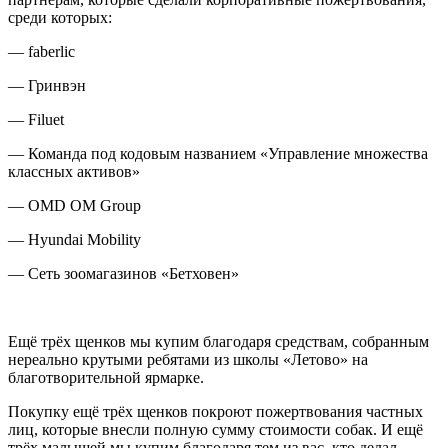
среди которых:
— faberlic
— Гринвэн
— Filuet
— Команда под кодовым названием «Управление множества
классных активов»
— OMD OM Group
— Hyundai Mobility
— Сеть зоомагазинов «Бетховен»
Ещё трёх щенков мы купим благодаря средствам, собранным
нереально крутыми ребятами из школы «Летово» на
благотворительной ярмарке.
Покупку ещё трёх щенков покроют пожертвования частных
лиц, которые внесли полную сумму стоимости собак. И ещё
трёх малышей мы купим благодаря тем из вас, кто делал