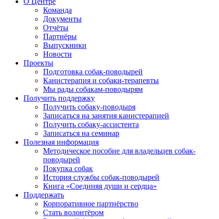
О Центре
Команда
Документы
Отчёты
Партнёры
Выпускники
Новости
Проекты
Подготовка собак-поводырей
Канистерапия и собаки-терапевты
Мы рады собакам-поводырям
Получить поддержку
Получить собаку-поводыря
Записаться на занятия канистерапией
Получить собаку-ассистента
Записаться на семинар
Полезная информация
Методическое пособие для владельцев собак-
поводырей
Покупка собак
История службы собак-поводырей
Книга «Соединяя души и сердца»
Поддержать
Корпоративное партнёрство
Стать волонтёром