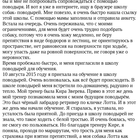
бы и мне не попробовать сопровождаться с помощью
поводыря. И вот я уже в интернете, ищу в браузере школу
собак- поводырей. Мне повезло, я очень быстро нашла ссылку
этой школы. С помощью мамы заполнила и отправила анкету.
Встала на очередь. Очень переживала, что с моими
ограничениями, для меня будет очень трудно подобрать
собаку, потому что я очень хожу медленно, не беру
препятствия в виде бордюров и лестниц, не ориентируюсь в
пространстве, нет равновесия на поверхности при ходьбе,
могу упасть даже на ровной поверхности, не говоря уже о
неровностях.
Время пробежало быстро, и меня пригласили в школу
поводырей для обучения.
10 августа 2015 году я приехала на обучение в школу
поводырей. Очень волновалась, как всё будет происходить. В
школе поводырей меня встретили по-домашнему, радушно и
тепло. Мой тренер была Кира Зверева. Прямо в этот же день
мой тренер познакомила меня с моим будущим поводырём.
Это был чёрный лабрадор ретривер по кличке Лотта. И в этот
же день мы начали обучение. Я старалась, я уставала, но
усталость была приятной. До приезда в школу поводырей не
знала, что такое ходить с белой тростью. И очень боялась, что
не смогу ею пользоваться. Но благодаря тренеру Кире, я
поняла, проходя по маршрутам, что трость для меня как
страховка при взятии препятствий, а моя собака Лотта как