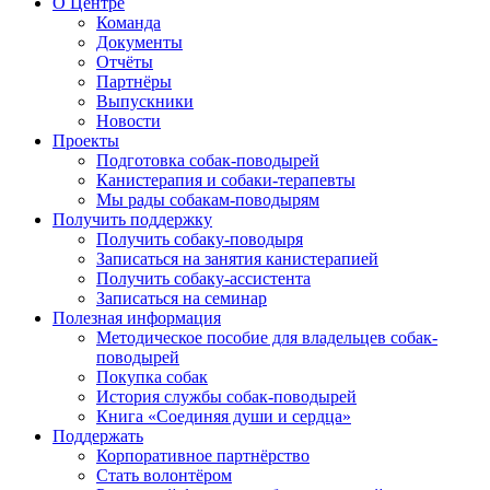
О Центре
Команда
Документы
Отчёты
Партнёры
Выпускники
Новости
Проекты
Подготовка собак-поводырей
Канистерапия и собаки-терапевты
Мы рады собакам-поводырям
Получить поддержку
Получить собаку-поводыря
Записаться на занятия канистерапией
Получить собаку-ассистента
Записаться на семинар
Полезная информация
Методическое пособие для владельцев собак-
поводырей
Покупка собак
История службы собак-поводырей
Книга «Соединяя души и сердца»
Поддержать
Корпоративное партнёрство
Стать волонтёром