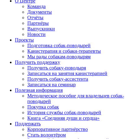
О Центре
Команда
Документы
Отчёты
Партнёры
Выпускники
Новости
Проекты
Подготовка собак-поводырей
Канистерапия и собаки-терапевты
Мы рады собакам-поводырям
Получить поддержку
Получить собаку-поводыря
Записаться на занятия канистерапией
Получить собаку-ассистента
Записаться на семинар
Полезная информация
Методическое пособие для владельцев собак-
поводырей
Покупка собак
История службы собак-поводырей
Книга «Соединяя души и сердца»
Поддержать
Корпоративное партнёрство
Стать волонтёром