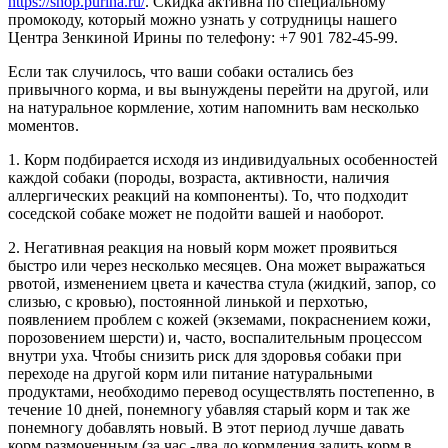
https://shop.purina.ru/
. Скидка активна по специальному
промокоду, который можно узнать у сотрудницы нашего
Центра Зенкиной Ирины по телефону: +7 901 782-45-99.
Если так случилось, что ваши собаки остались без
привычного корма, и вы вынуждены перейти на другой, или
на натуральное кормление, хотим напомнить вам несколько
моментов.
1. Корм подбирается исходя из индивидуальных особенностей
каждой собаки (породы, возраста, активности, наличия
аллергических реакций на компоненты). То, что подходит
соседской собаке может не подойти вашей и наоборот.
2. Негативная реакция на новый корм может проявиться
быстро или через несколько месяцев. Она может выражаться
рвотой, изменением цвета и качества стула (жидкий, запор, со
слизью, с кровью), постоянной линькой и перхотью,
появлением проблем с кожей (экземами, покраснением кожи,
порозовением шерсти) и, часто, воспалительным процессом
внутри уха. Чтобы снизить риск для здоровья собаки при
переходе на другой корм или питание натуральными
продуктами, необходимо перевод осуществлять постепенно, в
течение 10 дней, понемногу убавляя старый корм и так же
понемногу добавлять новый. В этот период лучше давать
корм размоченным (за час -два до кормления залить корм в