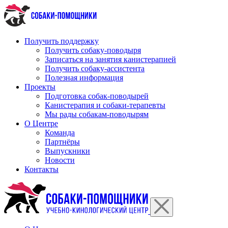
Перейти
к
содержимому
Получить поддержку
Получить собаку-поводыря
Записаться на занятия канистерапией
Получить собаку-ассистента
Полезная информация
Проекты
Подготовка собак-поводырей
Канистерапия и собаки-терапевты
Мы рады собакам-поводырям
О Центре
Команда
Партнёры
Выпускники
Новости
Контакты