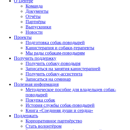
О Центре
Команда
Документы
Отчёты
Партнёры
Выпускники
Новости
Проекты
Подготовка собак-поводырей
Канистерапия и собаки-терапевты
Мы рады собакам-поводырям
Получить поддержку
Получить собаку-поводыря
Записаться на занятия канистерапией
Получить собаку-ассистента
Записаться на семинар
Полезная информация
Методическое пособие для владельцев собак-
поводырей
Покупка собак
История службы собак-поводырей
Книга «Соединяя души и сердца»
Поддержать
Корпоративное партнёрство
Стать волонтёром