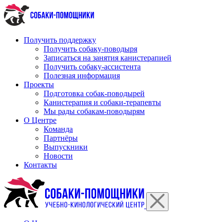
Перейти
к
содержимому
Получить поддержку
Получить собаку-поводыря
Записаться на занятия канистерапией
Получить собаку-ассистента
Полезная информация
Проекты
Подготовка собак-поводырей
Канистерапия и собаки-терапевты
Мы рады собакам-поводырям
О Центре
Команда
Партнёры
Выпускники
Новости
Контакты