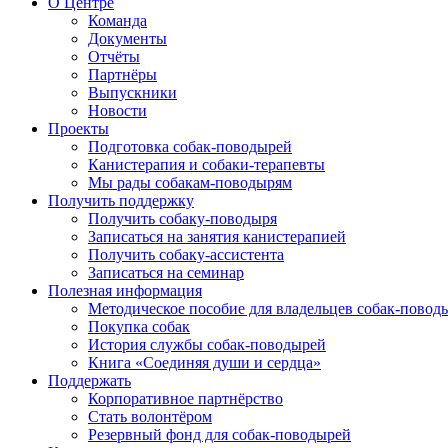
О Центре
Команда
Документы
Отчёты
Партнёры
Выпускники
Новости
Проекты
Подготовка собак-поводырей
Канистерапия и собаки-терапевты
Мы рады собакам-поводырям
Получить поддержку
Получить собаку-поводыря
Записаться на занятия канистерапией
Получить собаку-ассистента
Записаться на семинар
Полезная информация
Методическое пособие для владельцев собак-повод
Покупка собак
История службы собак-поводырей
Книга «Соединяя души и сердца»
Поддержать
Корпоративное партнёрство
Стать волонтёром
Резервный фонд для собак-поводырей