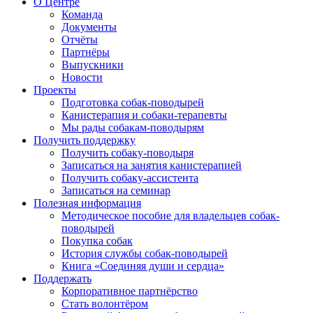
О Центре
Команда
Документы
Отчёты
Партнёры
Выпускники
Новости
Проекты
Подготовка собак-поводырей
Канистерапия и собаки-терапевты
Мы рады собакам-поводырям
Получить поддержку
Получить собаку-поводыря
Записаться на занятия канистерапией
Получить собаку-ассистента
Записаться на семинар
Полезная информация
Методическое пособие для владельцев собак-
поводырей
Покупка собак
История службы собак-поводырей
Книга «Соединяя души и сердца»
Поддержать
Корпоративное партнёрство
Стать волонтёром