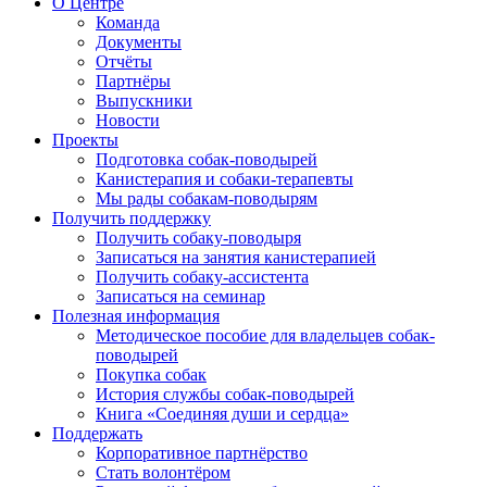
О Центре
Команда
Документы
Отчёты
Партнёры
Выпускники
Новости
Проекты
Подготовка собак-поводырей
Канистерапия и собаки-терапевты
Мы рады собакам-поводырям
Получить поддержку
Получить собаку-поводыря
Записаться на занятия канистерапией
Получить собаку-ассистента
Записаться на семинар
Полезная информация
Методическое пособие для владельцев собак-
поводырей
Покупка собак
История службы собак-поводырей
Книга «Соединяя души и сердца»
Поддержать
Корпоративное партнёрство
Стать волонтёром