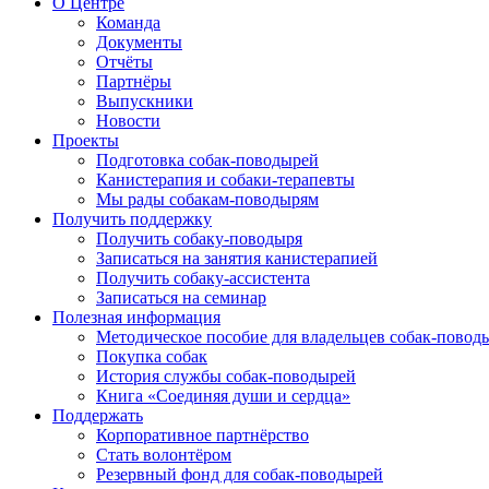
О Центре
Команда
Документы
Отчёты
Партнёры
Выпускники
Новости
Проекты
Подготовка собак-поводырей
Канистерапия и собаки-терапевты
Мы рады собакам-поводырям
Получить поддержку
Получить собаку-поводыря
Записаться на занятия канистерапией
Получить собаку-ассистента
Записаться на семинар
Полезная информация
Методическое пособие для владельцев собак-повод
Покупка собак
История службы собак-поводырей
Книга «Соединяя души и сердца»
Поддержать
Корпоративное партнёрство
Стать волонтёром
Резервный фонд для собак-поводырей