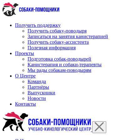
Перейти
к
содержимому
Получить поддержку
Получить собаку-поводыря
Записаться на занятия канистерапией
Получить собаку-ассистента
Полезная информация
Проекты
Подготовка собак-поводырей
Канистерапия и собаки-терапевты
Мы рады собакам-поводырям
О Центре
Команда
Партнёры
Выпускники
Новости
Контакты