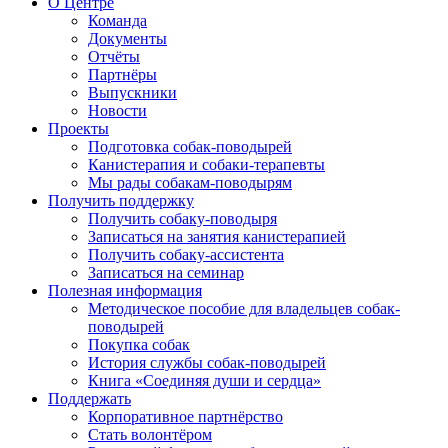
О Центре
Команда
Документы
Отчёты
Партнёры
Выпускники
Новости
Проекты
Подготовка собак-поводырей
Канистерапия и собаки-терапевты
Мы рады собакам-поводырям
Получить поддержку
Получить собаку-поводыря
Записаться на занятия канистерапией
Получить собаку-ассистента
Записаться на семинар
Полезная информация
Методическое пособие для владельцев собак-
поводырей
Покупка собак
История службы собак-поводырей
Книга «Соединяя души и сердца»
Поддержать
Корпоративное партнёрство
Стать волонтёром