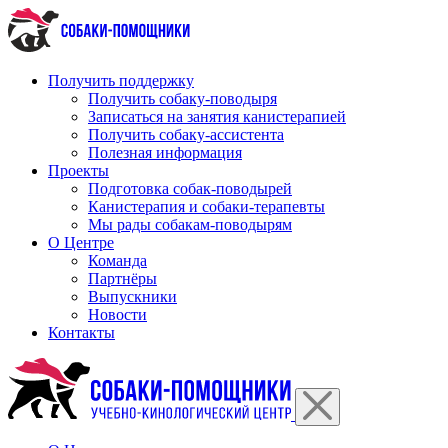
Перейти
к
содержимому
Получить поддержку
Получить собаку-поводыря
Записаться на занятия канистерапией
Получить собаку-ассистента
Полезная информация
Проекты
Подготовка собак-поводырей
Канистерапия и собаки-терапевты
Мы рады собакам-поводырям
О Центре
Команда
Партнёры
Выпускники
Новости
Контакты