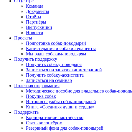
О Центре
Команда
Документы
Отчёты
Партнёры
Выпускники
Новости
Проекты
Подготовка собак-поводырей
Канистерапия и собаки-терапевты
Мы рады собакам-поводырям
Получить поддержку
Получить собаку-поводыря
Записаться на занятия канистерапией
Получить собаку-ассистента
Записаться на семинар
Полезная информация
Методическое пособие для владельцев собак-повод
Покупка собак
История службы собак-поводырей
Книга «Соединяя души и сердца»
Поддержать
Корпоративное партнёрство
Стать волонтёром
Резервный фонд для собак-поводырей