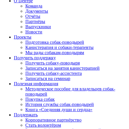
О Центре
Команда
Документы
Отчёты
Партнёры
Выпускники
Новости
Проекты
Подготовка собак-поводырей
Канистерапия и собаки-терапевты
Мы рады собакам-поводырям
Получить поддержку
Получить собаку-поводыря
Записаться на занятия канистерапией
Получить собаку-ассистента
Записаться на семинар
Полезная информация
Методическое пособие для владельцев собак-
поводырей
Покупка собак
История службы собак-поводырей
Книга «Соединяя души и сердца»
Поддержать
Корпоративное партнёрство
Стать волонтёром