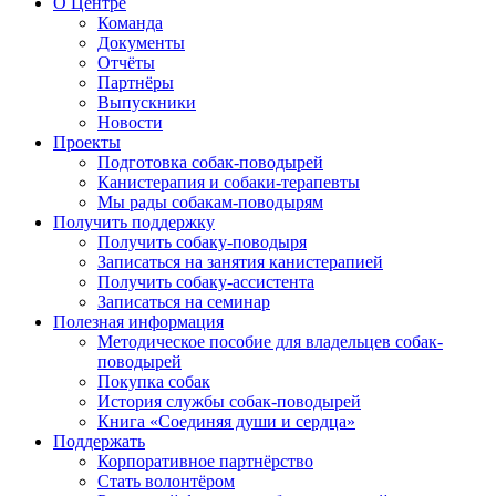
О Центре
Команда
Документы
Отчёты
Партнёры
Выпускники
Новости
Проекты
Подготовка собак-поводырей
Канистерапия и собаки-терапевты
Мы рады собакам-поводырям
Получить поддержку
Получить собаку-поводыря
Записаться на занятия канистерапией
Получить собаку-ассистента
Записаться на семинар
Полезная информация
Методическое пособие для владельцев собак-
поводырей
Покупка собак
История службы собак-поводырей
Книга «Соединяя души и сердца»
Поддержать
Корпоративное партнёрство
Стать волонтёром