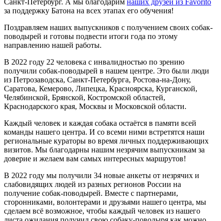
Санкт-Петербург. А мы благодарим
наших друзей из Favorito
за поддержку Батона на всех этапах его обучения!
Поздравляем наших выпускников с получением своих собак-
поводырей и готовы подвести итоги года по этому
направлению нашей работы.
В 2022 году 22 человека с инвалидностью по зрению
получили собак-поводырей в нашем центре. Это были люди
из Петрозаводска, Санкт-Петербурга, Ростова-на-Дону,
Саратова, Кемерово, Липецка, Красноярска, Курганской,
Челябинской, Брянской, Костромской областей,
Краснодарского края, Москвы и Московской области.
Каждый человек и каждая собака остаётся в памяти всей
команды нашего центра. И со всеми ними встретятся наши
региональные кураторы во время личных поддерживающих
визитов. Мы благодарны нашим незрячим выпускникам за
доверие и желаем вам самых интересных маршрутов!
В 2022 году мы получили 34 новые анкеты от незрячих и
слабовидящих людей из разных регионов России на
получение собак-поводырей. Вместе с партнерами,
сторонниками, волонтерами и друзьями нашего центра, мы
сделаем всё возможное, чтобы каждый человек из нашего
листа ожидания получил свою собаку-поводыря как можно