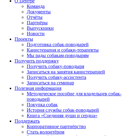
О Центре
Команда
Документы
Отчёты
Партнёры
Выпускники
Новости
Проекты
Подготовка собак-поводырей
Канистерапия и собаки-терапевты
Мы рады собакам-поводырям
Получить поддержку
Получить собаку-поводыря
Записаться на занятия канистерапией
Получить собаку-ассистента
Записаться на семинар
Полезная информация
Методическое пособие для владельцев собак-
поводырей
Покупка собак
История службы собак-поводырей
Книга «Соединяя души и сердца»
Поддержать
Корпоративное партнёрство
Стать волонтёром