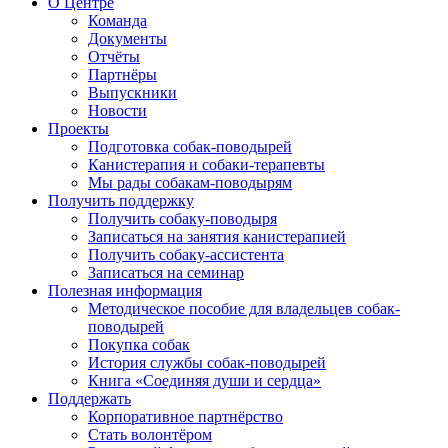
О Центре
Команда
Документы
Отчёты
Партнёры
Выпускники
Новости
Проекты
Подготовка собак-поводырей
Канистерапия и собаки-терапевты
Мы рады собакам-поводырям
Получить поддержку
Получить собаку-поводыря
Записаться на занятия канистерапией
Получить собаку-ассистента
Записаться на семинар
Полезная информация
Методическое пособие для владельцев собак-
поводырей
Покупка собак
История службы собак-поводырей
Книга «Соединяя души и сердца»
Поддержать
Корпоративное партнёрство
Стать волонтёром