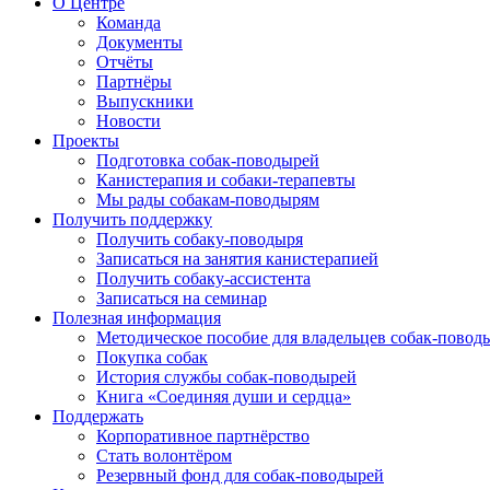
О Центре
Команда
Документы
Отчёты
Партнёры
Выпускники
Новости
Проекты
Подготовка собак-поводырей
Канистерапия и собаки-терапевты
Мы рады собакам-поводырям
Получить поддержку
Получить собаку-поводыря
Записаться на занятия канистерапией
Получить собаку-ассистента
Записаться на семинар
Полезная информация
Методическое пособие для владельцев собак-повод
Покупка собак
История службы собак-поводырей
Книга «Соединяя души и сердца»
Поддержать
Корпоративное партнёрство
Стать волонтёром
Резервный фонд для собак-поводырей