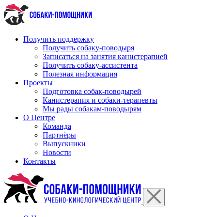
Перейти
к
содержимому
Получить поддержку
Получить собаку-поводыря
Записаться на занятия канистерапией
Получить собаку-ассистента
Полезная информация
Проекты
Подготовка собак-поводырей
Канистерапия и собаки-терапевты
Мы рады собакам-поводырям
О Центре
Команда
Партнёры
Выпускники
Новости
Контакты